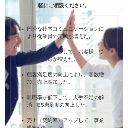
軽にご相談ください。
円滑な社内コミュニケーションに
より従業員の笑顔が増えた。
クレームが減少して、お客様、従
業員の笑顔が増えた。
顧客満足度の向上により、客数増
加、売上増加した。
離職率が低下して、人手不足の解
消、ES満足度の向上した。
売上（契約率）アップして、事業
規模が拡大した。