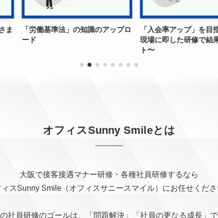
知識のアップロ
「入会率アップ」を目指して 〜
2025年年内
現場に即した研修で結果にコミッ
ッフ全員がマ
ト〜
するソーシャ
オフィスSunny Smileとは
大阪で接客接遇マナー研修・各種社員研修するなら
ィスSunny Smile（オフィスサニースマイル）にお任せくだ
の社員研修のゴールは、「問題解決」「社員の更なる成長」で