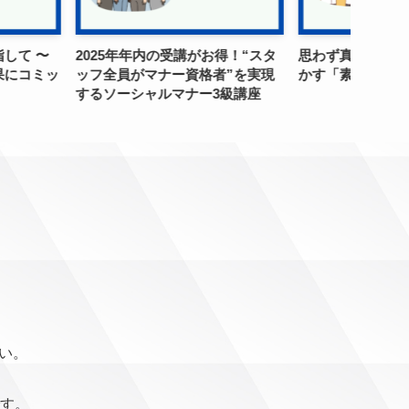
の受講がお得！“スタ
思わず真似したくなる！ 心を動
「知っ
ナー資格者”を実現
かす「素敵な店員さん」の対応
に変え
ルマナー3級講座
遇行動
さい。
す。