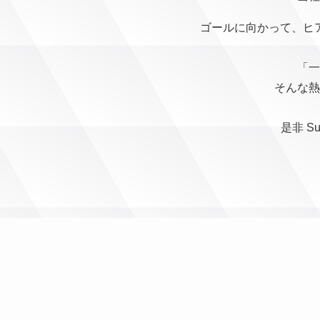
ゴールに向かって、ヒ
「一
そんな熱
是非 S