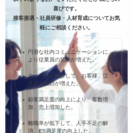
喜びです。
接客接遇・社員研修・人材育成についてお気
軽にご相談ください。
円滑な社内コミュニケーションに
より従業員の笑顔が増えた。
クレームが減少して、お客様、従
業員の笑顔が増えた。
顧客満足度の向上により、客数増
加、売上増加した。
離職率が低下して、人手不足の解
消、ES満足度の向上した。