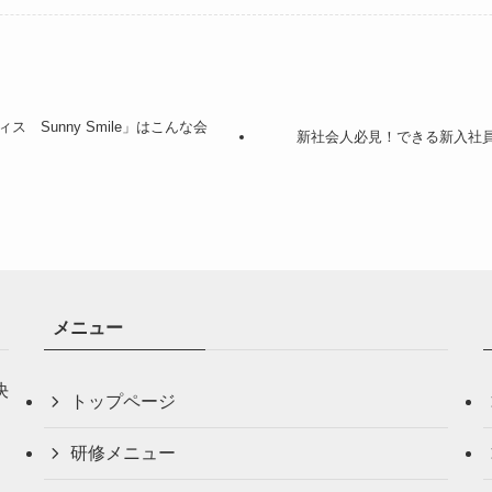
 Sunny Smile」はこんな会
新社会人必見！できる新入社員
メニュー
決
トップページ
研修メニュー